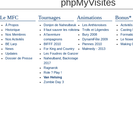
Le MFC
Tournages
Animations
Bonus*
À Propos
Donjon de Naheulbeuk
Les Anthisnoises
Activité
Historique
Il faut sauver les rolistes
Trolls et Légendes
Casting
Nos Membres
A l'aventure
Bury 2008
Formati
Nos Activités
compagnons
DynamiFête 2009
Le Nowe
BE Larp
BIFFF 2010
Piennes 2010
Making 
News
For King and Country
Malmedy - 2013
Updates
Les Foudres de Ganzer
Dossier de Presse
Naheulband, Backstage
2017
Ragnarok
Role ? Play !
Van Helsing
Zombie Day 3