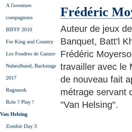
A l'aventure
Frédéric Mo
compagnons
Auteur de jeux de
BIFFF 2010
Banquet, Batt'l K
For King and Country
Frédéric Moyersoe
Les Foudres de Ganzer
travailler avec le
Naheulband, Backstage
de nouveau fait a
2017
métrage servant d
Ragnarok
Role ? Play !
"Van Helsing".
Van Helsing
Zombie Day 3