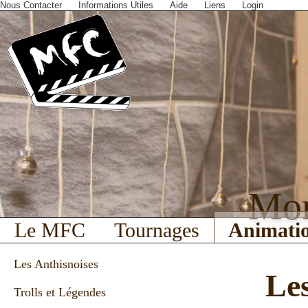
Nous Contacter
Informations Utiles
Aide
Liens
Login
Mort
Le MFC
Tournages
Animati
Les Anthisnoises
Les
Trolls et Légendes