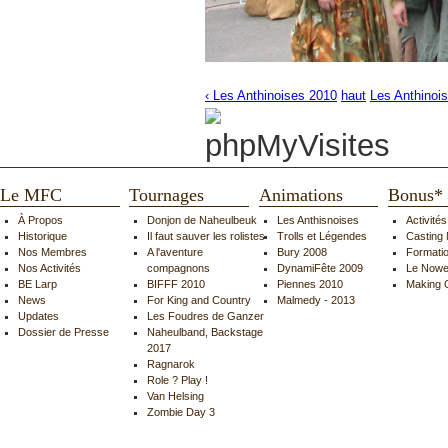
‹ Les Anthinoises 2010
haut
Les Anthinois
Le MFC
Tournages
Animations
Bonus*
À Propos
Donjon de Naheulbeuk
Les Anthisnoises
Activité
Historique
Il faut sauver les rolistes
Trolls et Légendes
Casting
Nos Membres
A l'aventure
Bury 2008
Formati
Nos Activités
compagnons
DynamiFête 2009
Le Nowe
BE Larp
BIFFF 2010
Piennes 2010
Making 
News
For King and Country
Malmedy - 2013
Updates
Les Foudres de Ganzer
Dossier de Presse
Naheulband, Backstage
2017
Ragnarok
Role ? Play !
Van Helsing
Zombie Day 3